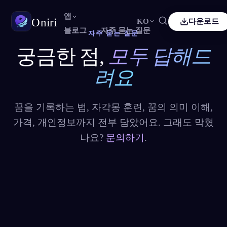
앱
Oniri
KO
다운로드
블로그
자주 묻는 질문
자주 묻는 질문
궁금한 점,
모두 답해드
Français
Español
FR
ES
꿈 일기
꿈을 세세하게 붙잡으세요
려요
Deutsch
Čeština
DE
CS
Türkçe
Italiano
TR
IT
자각몽
꿈을 마음대로 조종하세요
꿈을 기록하는 법, 자각몽 훈련, 꿈의 의미 이해,
Bahasa Indonesia
한국어
ID
KO
가격, 개인정보까지 전부 담았어요. 그래도 막혔
Nederlands
Svenska
NL
SV
꿈 해석
나요?
문의하기
.
꿈이 무슨 뜻인지 풀어보세요
Suomi
FI