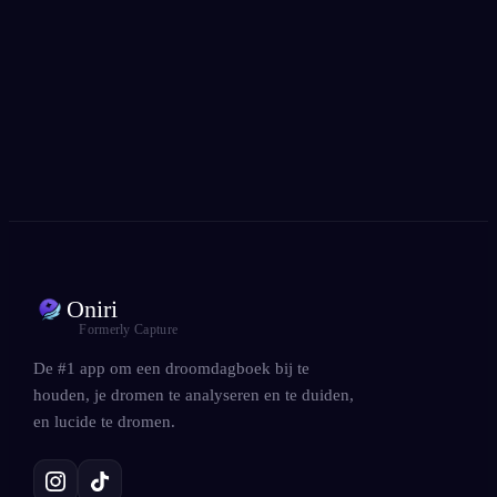
Geliefd bij 300.000+ dromers
★
4.6
·
7,075
beoordelingen
Oniri
Formerly Capture
De #1 app om een droomdagboek bij te
houden, je dromen te analyseren en te duiden,
en lucide te dromen.