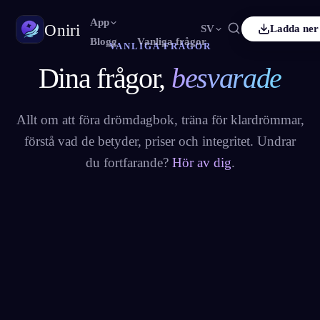
App
Oniri
SV
Ladda ner
Blogg
Vanliga frågor
VANLIGA FRÅGOR
Dina frågor,
besvarade
Français
Español
FR
ES
Drömdagbok
Fånga dina drömmar i detalj
Deutsch
Čeština
DE
CS
Allt om att föra drömdagbok, träna för klardrömmar,
Türkçe
Italiano
TR
IT
Klardrömmar
förstå vad de betyder, priser och integritet. Undrar
Ta kontroll över dina drömmar
Bahasa Indonesia
한국어
ID
KO
du fortfarande?
Hör av dig
.
Nederlands
Svenska
NL
SV
Drömtydning
Avkoda vad dina drömmar betyder
Suomi
FI
Ja. Oniri är gratis att ladda ned på iOS och