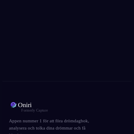
App Store
Google Play
Älskad av över 300 000 drömmare
★
4.6
·
7,075
betyg
Oniri
Formerly Capture
Appen nummer 1 för att föra drömdagbok,
analysera och tolka dina drömmar och få