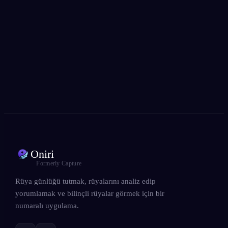
300.000'den fazla rüya görenin gözdesi
★
4.6
·
7,075
değerlendirme
Oniri
Formerly Capture
Rüya günlüğü tutmak, rüyalarını analiz edip
yorumlamak ve bilinçli rüyalar görmek için bir
numaralı uygulama.