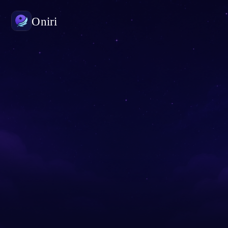
Oniri
Rüya günlüğü
Rüyalarını ayrıntısıyla yakala
Bilinçli rüya
Rüyalarının kontrolünü ele al
Rüya anlamı
Rüyalarının ne anlama geldiğini çöz