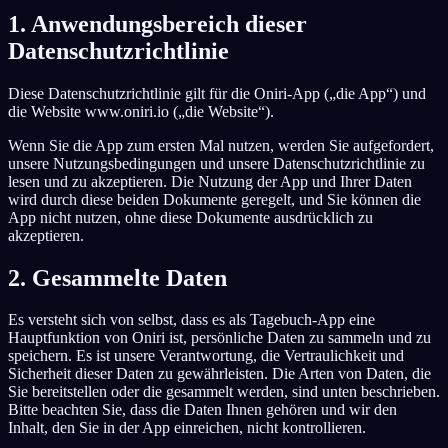
1. Anwendungsbereich dieser
DE
Datenschutzrichtlinie
Diese Datenschutzrichtlinie gilt für die Oniri-App („die App“) und
English
Français
Español
EN
FR
ES
die Website www.oniri.io („die Website“).
Português
Deutsch
Čeština
PT
DE
CS
Wenn Sie die App zum ersten Mal nutzen, werden Sie aufgefordert,
unsere Nutzungsbedingungen und unsere Datenschutzrichtlinie zu
Русский
Türkçe
Italiano
RU
TR
IT
lesen und zu akzeptieren. Die Nutzung der App und Ihrer Daten
wird durch diese beiden Dokumente geregelt, und Sie können die
Bahasa Indonesia
日本語
한국어
ID
JA
KO
App nicht nutzen, ohne diese Dokumente ausdrücklich zu
akzeptieren.
Polski
Nederlands
Svenska
PL
NL
SV
2. Gesammelte Daten
Norsk
Suomi
NO
FI
Es versteht sich von selbst, dass es als Tagebuch-App eine
Hauptfunktion von Oniri ist, persönliche Daten zu sammeln und zu
speichern. Es ist unsere Verantwortung, die Vertraulichkeit und
Sicherheit dieser Daten zu gewährleisten. Die Arten von Daten, die
Sie bereitstellen oder die gesammelt werden, sind unten beschrieben.
Bitte beachten Sie, dass die Daten Ihnen gehören und wir den
Inhalt, den Sie in der App einreichen, nicht kontrollieren.