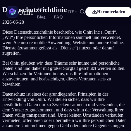
Datenschutzrichtlinie
App
Oniri
DE
Herunterladen
Blog
FAQ
2026-06-28
Français
Español
R
ES
Diese Datenschutzrichtlinie beschreibt, wie Oniri Inc („Oniri“,
Traumtagebuch
„Wir“) Ihre persönlichen Informationen sammelt und verwendet,
Halte deine Träume im Detail fest
Deutsch
Čeština
E
CS
wenn Sie unsere mobile Anwendung, Website und andere Online-
Dienste (zusammengefasst als „Dienste“) nutzen oder darauf
Türkçe
Italiano
R
IT
zugreifen.
Klarträumen
Übernimm die Kontrolle über deine Träume
Bahasa Indonesia
한국어
ID
KO
Bei Oniri glauben wir, dass Träume sehr intime und persönliche
Daten sind und daher mit großer Sorgfalt geschützt werden sollten.
Nederlands
Svenska
L
SV
Wir schätzen Ihr Vertrauen in uns, uns Ihre Informationen
Traumdeutung
anzuvertrauen, und beabsichtigen, dieses Vertrauen stets zu
Entschlüssle, was deine Träume bedeuten
Suomi
I
bewahren.
Datenschutz ist eines der grundlegenden Prinzipien in der
Entwicklung von Oniri. Wir stellen sicher, dass wir Ihre
persönlichen Daten nur zu Zwecken sammeln und verwenden, die
dem Nutzer zugutekommen, und dass wir in der Verwaltung Ihrer
Daten völlig transparent sind. Unter keinen Umständen verkaufen,
vermieten, offenbaren oder übermitteln wir Ihre persönlichen Daten
an andere Unternehmen gegen Geld oder andere Gegenleistungen.