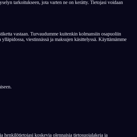
yselyn tarkoitukseen, jota varten ne on kerätty. Tietojasi voidaan
vastiketta vastaan. Turvaudumme kuitenkin kolmansiin osapuoliin
ja ylläpidossa, viestinnässä ja maksujen käsittelyssä. Käyttämämme
iseen.
a henkilötietojasi koskevia olennaisia tietosuojalakeja ja