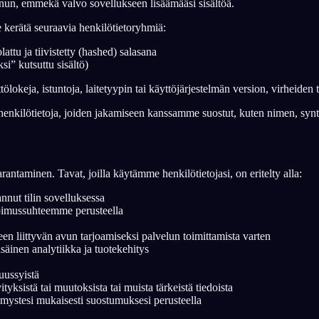
sinun, emmekä valvo sovellukseen lisäämääsi sisältöä.
e kerätä seuraavia henkilötietoryhmiä:
attu ja tiivistetty (hashed) salasana
si” kutsuttu sisältö)
English
EN
ölokeja, istuntoja, laitetyypin tai käyttöjärjestelmän version, virheide
Português
PT
sää henkilötietoja, joiden jakamiseen kanssamme suostut, kuten nimen, s
Русский
RU
日本語
JA
Polski
PL
antaminen. Tavat, joilla käytämme henkilötietojasi, on eritelty alla:
Norsk
NO
annut tilin sovelluksessa
sopimussuhteemme perusteella
n liittyvän avun tarjoamiseksi palvelun toimittamista varten
säinen analytiikka ja tuotekehitys
uussyistä
yksistä tai muutoksista tai muista tärkeistä tiedoista
mystesi mukaisesti suostumuksesi perusteella