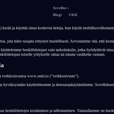
Sovellus
Blogi
UKK
English
Fr
EN
FR
”) kerää ja käyttää sinua koskevia tietoja, kun käytät mobiilisovellu
Português
De
PT
DE
a, jota tulee suojata erityisen huolellisesti. Arvostamme sitä, että luota
Русский
T
RU
TR
äsittelemme henkilötietojasi vain tarkoituksiin, jotka hyödyttävät sinua
日本語
JA
KO
lötietojasi toiselle yritykselle rahaa tai muuta vastiketta vastaan.
Polski
Ne
PL
NL
la
Norsk
S
NO
FI
ja verkkosivustoa www.oniri.io (”verkkosivusto”).
a hyväksymään käyttöehtomme ja tietosuojakäytäntömme. Sovelluksen käyt
luu henkilötietojen kerääminen ja tallentaminen. Vastuullamme on huoleh