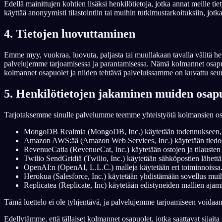
Edellä mainittujen kohtien lisäksi henkilötietoja, jotka annat meille t
käyttää anonyymisti tilastointiin tai muihin tutkimustarkoituksiin, jotka s
4. Tietojen luovuttaminen
Emme myy, vuokraa, luovuta, paljasta tai muullakaan tavalla välitä he
palvelujemme tarjoamisessa ja parantamisessa. Nämä kolmannet osapuole
kolmannet osapuolet ja niiden tehtävä palveluissamme on kuvattu seur
5. Henkilötietojen jakaminen muiden osap
Tarjotaksemme sinulle palvelumme teemme yhteistyötä kolmansien osap
MongoDB Realmia (MongoDB, Inc.) käytetään todennukseen, tietoj
Amazon AWS:ää (Amazon Web Services, Inc.) käytetään tiedostoj
RevenueCatia (RevenueCat, Inc.) käytetään ostojen ja tilausten 
Twilio SendGridiä (Twilio, Inc.) käytetään sähköpostien lähett
OpenAI:n (OpenAI, L.L.C.) malleja käytetään eri toiminnoissa
Herokua (Salesforce, Inc.) käytetään yhdistämään sovellus muih
Replicatea (Replicate, Inc) käytetään edistyneiden mallien ajam
Tämä luettelo ei ole tyhjentävä, ja palvelujemme tarjoamiseen voidaa
Edellytämme, että tällaiset kolmannet osapuolet, jotka saattavat sijaita