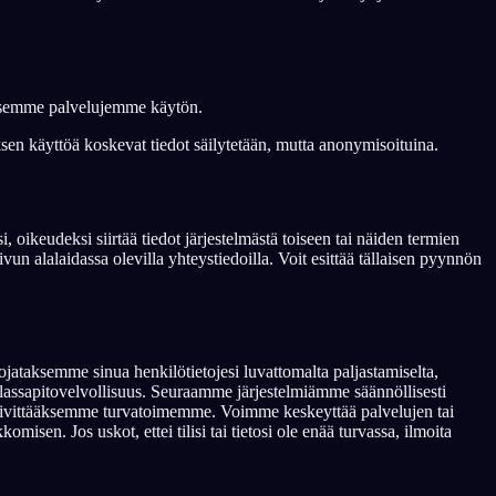
taaksemme palvelujemme käytön.
sen käyttöä koskevat tiedot säilytetään, mutta anonymisoituina.
 oikeudeksi siirtää tiedot järjestelmästä toiseen tai näiden termien
vun alalaidassa olevilla yhteystiedoilla. Voit esittää tällaisen pyynnön
ojataksemme sinua henkilötietojesi luvattomalta paljastamiselta,
alassapitovelvollisuus. Seuraamme järjestelmiämme säännöllisesti
e päivittääksemme turvatoimemme. Voimme keskeyttää palvelujen tai
n. Jos uskot, ettei tilisi tai tietosi ole enää turvassa, ilmoita