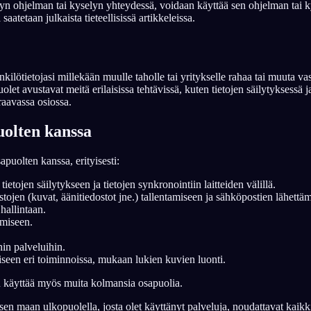
ietyn ohjelman tai kyselyn yhteydessä, voidaan käyttää sen ohjelman tai k
aatetaan julkaista tieteellisissä artikkeleissa.
nkilötietojasi millekään muulle taholle tai yritykselle rahaa tai muuta 
t avustavat meitä erilaisissa tehtävissä, kuten tietojen säilytyksessä 
aavassa osiossa.
uolten kanssa
uolten kanssa, erityisesti:
en säilytykseen ja tietojen synkronointiin laitteiden välillä.
en (kuvat, äänitiedostot jne.) tallentamiseen ja sähköpostien lähettäm
hallintaan.
ämiseen.
.
in palveluihin.
iseen eri toiminnoissa, mukaan lukien kuvien luonti.
n käyttää myös muita kolmansia osapuolia.
 sen maan ulkopuolella, josta olet käyttänyt palveluja, noudattavat kaikki