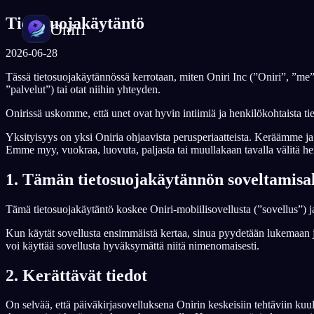
Tietosuojakäytäntö
Oniri
2026-06-28
Tässä tietosuojakäytännössä kerrotaan, miten Oniri Inc (”Oniri”, ”me
Unipäiväkirja
”palvelut”) tai otat niihin yhteyden.
Tallenna unesi yksityiskohtaisesti
Onirissä uskomme, että unet ovat hyvin intiimiä ja henkilökohtaista tieto
Selkounet
Yksityisyys on yksi Oniria ohjaavista perusperiaatteista. Keräämme ja k
Ota unesi haltuun
Emme myy, vuokraa, luovuta, paljasta tai muullakaan tavalla välitä henki
1. Tämän tietosuojakäytännön soveltamisa
Unien merkitys
Selvitä, mitä unesi tarkoittavat
Tämä tietosuojakäytäntö koskee Oniri-mobiilisovellusta (”sovellus”) 
Kun käytät sovellusta ensimmäistä kertaa, sinua pyydetään lukemaan j
voi käyttää sovellusta hyväksymättä niitä nimenomaisesti.
2. Kerättävät tiedot
On selvää, että päiväkirjasovelluksena Onirin keskeisiin tehtäviin kuu