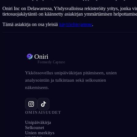
Oniri Inc on Delawaressa, Yhdysvalloissa rekisteröity yritys, jonka
tietosuojakäytäntö on käännetty asiakirjan ymmärtämisen helpottamiseks
Tämä asiakirja on osa yleisiä
käyttöehtojamme
.
Oniri
Formerly Capture
Ykkössovellus unipäiväkirjan pitämiseen, unien
analysointiin ja tulkintaan sekä selkounien
näkemiseen.
OMINAISUUDET
Unipäiväkirja
Selkounet
Unien merkitys