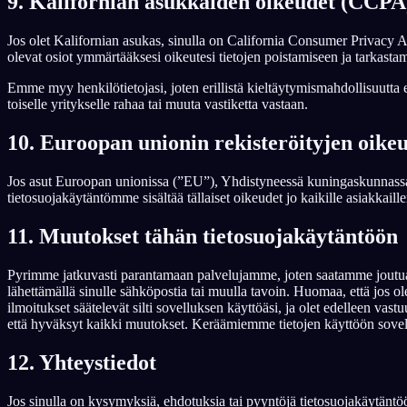
9. Kalifornian asukkaiden oikeudet (CCPA
Jos olet Kalifornian asukas, sinulla on California Consumer Privacy A
olevat osiot ymmärtääksesi oikeutesi tietojen poistamiseen ja tarkasta
Emme myy henkilötietojasi, joten erillistä kieltäytymismahdollisuutta ei 
toiselle yritykselle rahaa tai muuta vastiketta vastaan.
10. Euroopan unionin rekisteröityjen oik
Jos asut Euroopan unionissa (”EU”), Yhdistyneessä kuningaskunnassa, 
tietosuojakäytäntömme sisältää tällaiset oikeudet jo kaikille asiakkail
11. Muutokset tähän tietosuojakäytäntöön
Pyrimme jatkuvasti parantamaan palvelujamme, joten saatamme joutua mu
lähettämällä sinulle sähköpostia tai muulla tavoin. Huomaa, että jos ole
ilmoitukset säätelevät silti sovelluksen käyttöäsi, ja olet edelleen va
että hyväksyt kaikki muutokset. Keräämiemme tietojen käyttöön sovelle
12. Yhteystiedot
Jos sinulla on kysymyksiä, ehdotuksia tai pyyntöjä tietosuojakäytäntööm