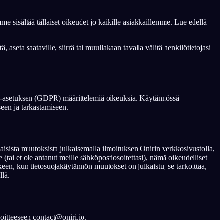
 sisältää tällaiset oikeudet jo kaikille asiakkaillemme. Lue edellä
 aseta saataville, siirrä tai muullakaan tavalla välitä henkilötietojasi
oja-asetuksen (GDPR) määrittelemiä oikeuksia. Käytännössä
seen ja tarkastamiseen.
isista muutoksista julkaisemalla ilmoituksen Onirin verkkosivustolla,
 (tai et ole antanut meille sähköpostiosoitettasi), nämä oikeudelliset
lkeen, kun tietosuojakäytännön muutokset on julkaistu, se tarkoittaa,
llä.
soitteeseen contact@oniri.io.