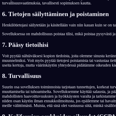
turvallisuusvaatimuksia, tavallisesti sopimuksen kautta.
6. Tietojen säilyttäminen ja poistaminen
Henkilötietojasi säilytetään ja käsitellään vain niin kauan kuin se on 
Sovelluksessa on mahdollisuus poistaa tilisi, mikä poistaa pysyvästi 
7. Pääsy tietoihisi
Voit pyytää nähtäväksesi kopion tiedoista, joita olemme sinusta keränne
muunnelmiksi. Voit myös pyytää tietojesi poistamista tai vastustaa tiet
useita kertoja, mutta väärinkäytön yhteydessä pidätämme oikeuden kiel
8. Turvallisuus
Suurin osa sovelluksen toiminnoista tarjotaan tunnettujen, korkeat tur
muuttamiselta tai tuhoamiselta. Sovelluksemme käyttää salausta, ja pä
mahdollisten haavoittuvuuksien ja hyökkäysten varalta ja tarkistamme
niiden osan käytön ilman ennakkoilmoitusta, jos epäilemme tai havaits
meille välittömästi. Muista, että sinä olet vastuussa siitä, minkä sisällö