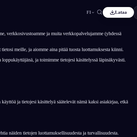
FI
Lataa
ançais
Español
ES
stamme, verkkosivustoamme ja muita verkkopalvelujamme (yhdessä
utsch
Čeština
CS
t tietosi meille, ja aiomme aina pitää tuosta luottamuksesta kiinni.
ürkçe
Italiano
IT
 loppukäyttäjänä, ja toimimme tietojesi käsittelyssä läpinäkyvästi.
Bahasa Indonesia
한국어
ID
derlands
Svenska
SV
uomi
töä ja tietojesi käsittelyä säätelevät nämä kaksi asiakirjaa, etkä
tia näiden tietojen luottamuksellisuudesta ja turvallisuudesta.