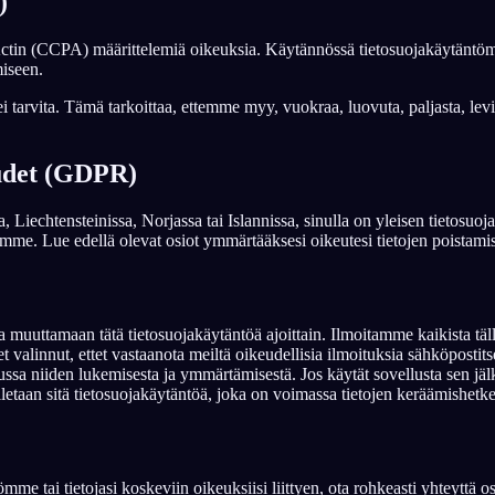
)
ctin (CCPA) määrittelemiä oikeuksia. Käytännössä tietosuojakäytäntömme
miseen.
tarvita. Tämä tarkoittaa, ettemme myy, vuokraa, luovuta, paljasta, levitä,
eudet (GDPR)
Liechtensteinissa, Norjassa tai Islannissa, sinulla on yleisen tietosu
lemme. Lue edellä olevat osiot ymmärtääksesi oikeutesi tietojen poistami
uttamaan tätä tietosuojakäytäntöä ajoittain. Ilmoitamme kaikista tälla
t valinnut, ettet vastaanota meiltä oikeudellisia ilmoituksia sähköpostitse
stuussa niiden lukemisesta ja ymmärtämisestä. Jos käytät sovellusta sen jä
taan sitä tietosuojakäytäntöä, joka on voimassa tietojen keräämishetke
me tai tietojasi koskeviin oikeuksiisi liittyen, ota rohkeasti yhteyttä o