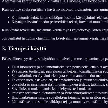
Antamasi tai kerätyt tiedot on kuvattu alla. Huomaa, että tiedot ovat 
FI
Kun luot sovellukseen tilin ja käytät synkronointitoimintoja, saatamm
Kirjautumistiedot, kuten sähköpostiosoite, käyttäjänimi sekä suol
Käyttäjän lisäämät tiedot (esimerkiksi teksti, kuvat tai muu ”unik
Kun käytät sovellusta, saatamme kerätä myös käyttötietoja, kuten käytt
Jos osallistut tiettyihin ohjelmiin tai kyselyihin, saatamme kerätä li
3. Tietojesi käyttö
Pääasiallinen syy tietojesi käyttöön on palvelujemme tarjoaminen ja par
Tilisi luomiseksi ja hallinnoimiseksi sen perusteella, että olet av
Pyytämiesi tuotteiden, palvelujen tai tietojen toimittamiseksi 
Sen tarkoituksen täyttämiseksi, jota varten annoit tiedot meille
Teknisen tuen, asiakastuen, vianmäärityksen ja muun sovelluksee
Sovelluksen parantamiseksi, mukaan lukien testaus, tutkimus, si
Sovelluksen mukauttamiseksi mieltymystesi mukaan
Petosten torjuntaan, tietoturvaan ja virheenkorjaukseen turvallis
Ilmoittaaksemme sinulle sovelluksen toimintojen ja sisällön päivit
Lähettääksemme sinulle sähköposteja ja muuta viestintää mielty