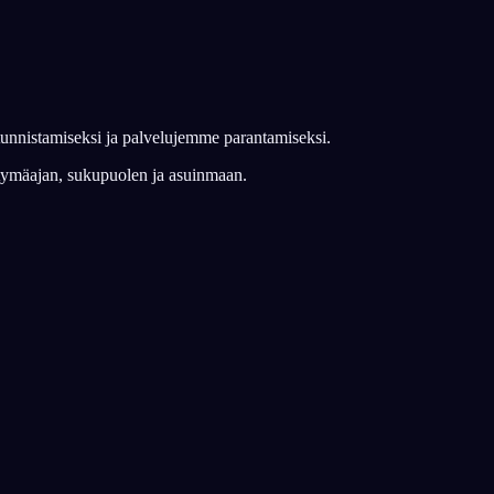
Français
Español
FR
ES
n tunnistamiseksi ja palvelujemme parantamiseksi.
Deutsch
Čeština
DE
CS
yntymäajan, sukupuolen ja asuinmaan.
Türkçe
Italiano
TR
IT
Bahasa Indonesia
한국어
ID
KO
Nederlands
Svenska
NL
SV
Suomi
FI