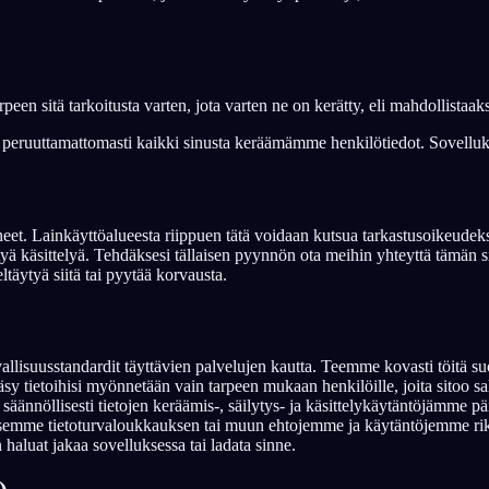
tarpeen sitä tarkoitusta varten, jota varten ne on kerätty, eli mahdollis
ja peruuttamattomasti kaikki sinusta keräämämme henkilötiedot. Sovelluk
et. Lainkäyttöalueesta riippuen tätä voidaan kutsua tarkastusoikeudeksi,
tyä käsittelyä. Tehdäksesi tällaisen pyynnön ota meihin yhteyttä tämän si
täytyä siitä tai pyytää korvausta.
vallisuusstandardit täyttävien palvelujen kautta. Teemme kovasti töitä su
äsy tietoihisi myönnetään vain tarpeen mukaan henkilöille, joita sitoo s
 säännöllisesti tietojen keräämis-, säilytys- ja käsittelykäytäntöjämm
emme tietoturvaloukkauksen tai muun ehtojemme ja käytäntöjemme rikkomise
n haluat jakaa sovelluksessa tai ladata sinne.