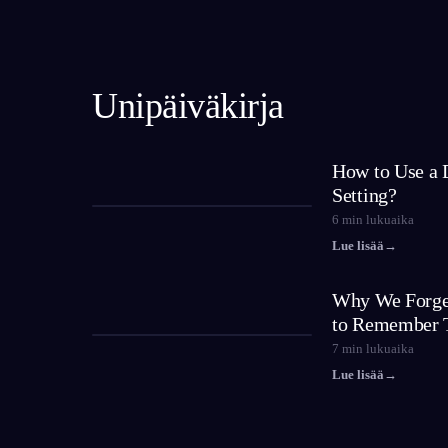
Unipäiväkirja
How to Use a 
Setting?
6
min lukuaika
Lue lisää
→
Why We Forge
to Remember
7
min lukuaika
Lue lisää
→