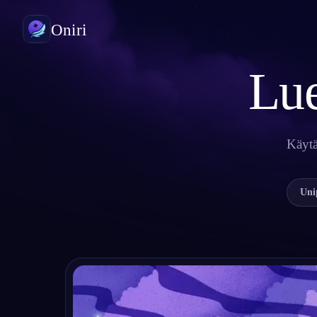
Oniri
Lue
Unipäiväkirja
Tallenna unesi yksityiskohtaisesti
Selkounet
Käytä
Ota unesi haltuun
Unien merkitys
Selvitä, mitä unesi tarkoittavat
Uni