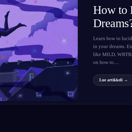
How to 
Dreams
English
EN
Learn how to luci
Português
PT
in your dreams. E
Русский
RU
like MILD, WBTB, 
日本語
JA
on how to…
Polski
PL
Lue artikkeli →
Norsk
NO