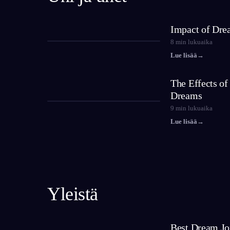
Impact of Dre
8
min lukuaika
Lue lisää
→
The Effects o
Dreams
9
min lukuaika
Lue lisää
→
Yleistä
Best Dream Jo