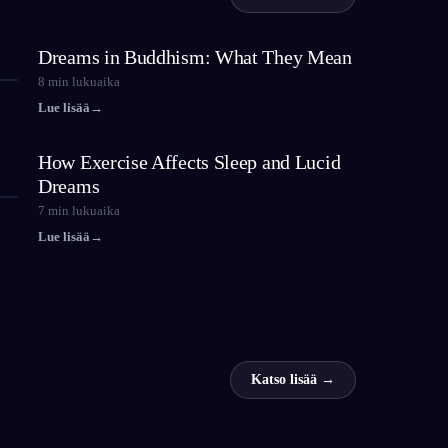
Dreams in Buddhism: What They Mean
8
min lukuaika
Lue lisää
→
How Exercise Affects Sleep and Lucid
Dreams
7
min lukuaika
Lue lisää
→
Katso lisää →