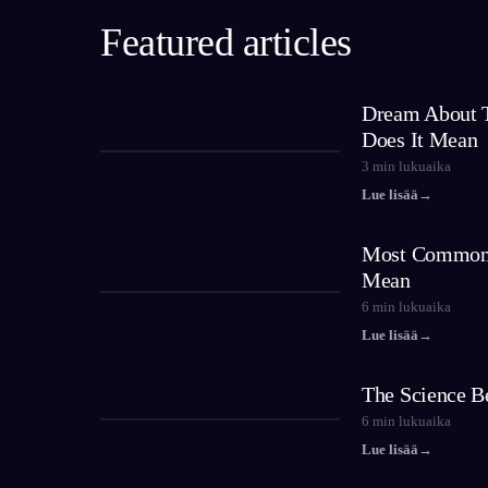
Featured articles
Dream About T
Does It Mean
3
min lukuaika
Lue lisää
→
Most Common
Mean
6
min lukuaika
Lue lisää
→
The Science B
6
min lukuaika
Lue lisää
→