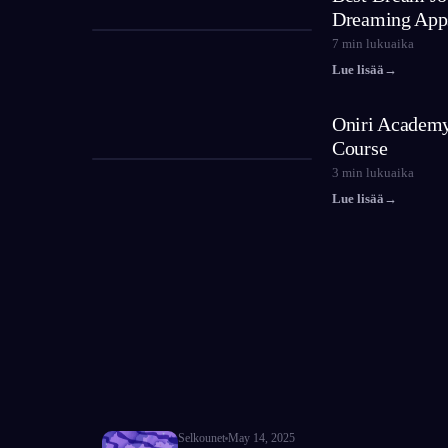
Dreaming App
7
min lukuaika
Lue lisää
→
Oniri Academy
Course
3
min lukuaika
Lue lisää
→
Selkounet
May 14, 2025