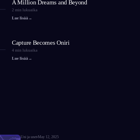
A Million Dreams and Beyond
2
min lukuaika
Lue lisää
→
Capture Becomes Oniri
4
min lukuaika
Lue lisää
→
Uni ja unet
May 12, 2025