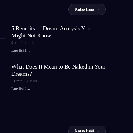
Katso lisää →
5 Benefits of Dream Analysis You
Might Not Know
9
min lukuaika
Lue lisää
→
What Does It Mean to Be Naked in Your
Dreams?
11
min lukuaika
Lue lisää
→
Katso lisää →