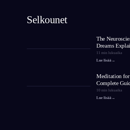
Selkounet
The Neuroscie
Dreams Expla
11
min lukuaika
Lue lisää
→
Meditation fo
Complete Gui
10
min lukuaika
Lue lisää
→