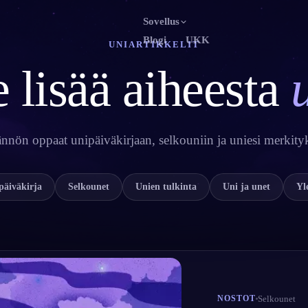
Sovellus
Blogi
UKK
UNIARTIKKELIT
 lisää aiheesta
English
Fr
EN
FR
Português
De
PT
DE
Русский
T
RU
TR
nnön oppaat unipäiväkirjaan, selkouniin ja uniesi merkity
日本語
JA
KO
Polski
Ne
PL
NL
päiväkirja
Selkounet
Unien tulkinta
Uni ja unet
Yl
Norsk
S
NO
FI
Selkounet
NOSTOT