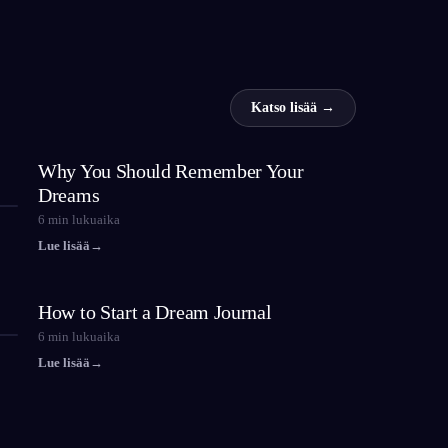
Katso lisää →
Why You Should Remember Your
Dreams
6
min lukuaika
Lue lisää
→
How to Start a Dream Journal
6
min lukuaika
Lue lisää
→