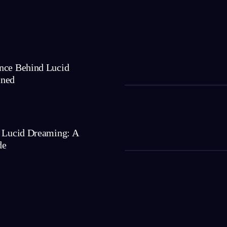
nce Behind Lucid
ined
r Lucid Dreaming: A
de