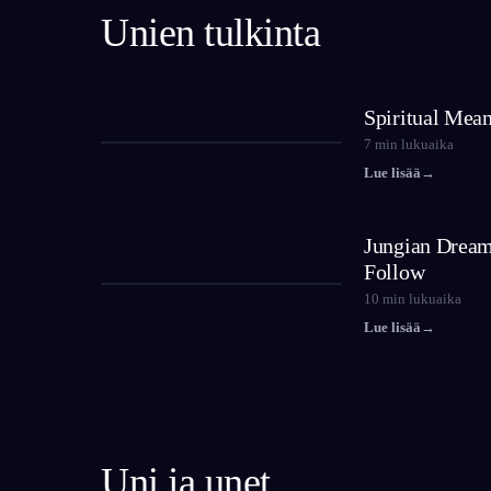
Unien tulkinta
Spiritual Mea
7
min lukuaika
Lue lisää
→
Jungian Dream 
Follow
10
min lukuaika
Lue lisää
→
Uni ja unet