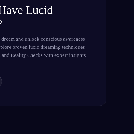
Have Lucid
?
Français
Español
FR
ES
d dream and unlock conscious awareness
Deutsch
Čeština
DE
CS
xplore proven lucid dreaming techniques
Türkçe
Italiano
TR
IT
and Reality Checks with expert insights
Bahasa Indonesia
한국어
ID
KO
Nederlands
Svenska
NL
SV
Suomi
FI