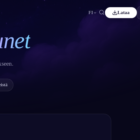
FI
Lataa
unet
ançais
Español
ES
utsch
Čeština
CS
ürkçe
Italiano
IT
kseen.
Bahasa Indonesia
한국어
ID
derlands
Svenska
SV
eistä
uomi