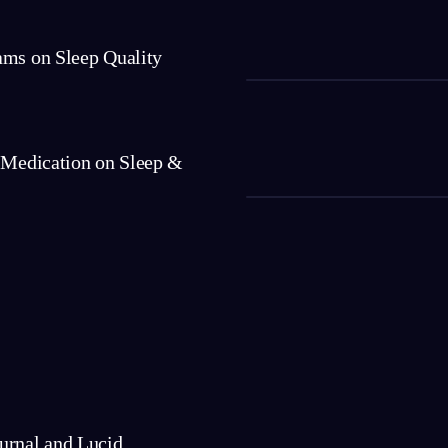
ams on Sleep Quality
f Medication on Sleep &
urnal and Lucid