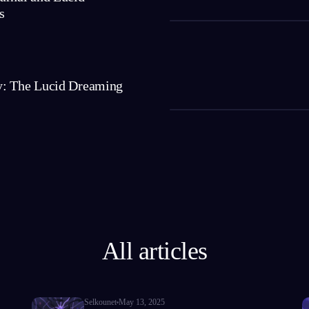
s
: The Lucid Dreaming
All articles
Selkounet
May 13, 2025