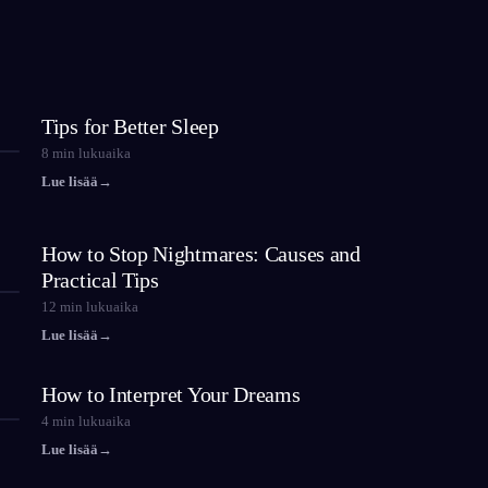
Tips for Better Sleep
8
min lukuaika
Lue lisää
→
How to Stop Nightmares: Causes and
Practical Tips
12
min lukuaika
Lue lisää
→
How to Interpret Your Dreams
4
min lukuaika
Lue lisää
→