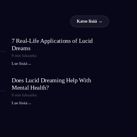
Katso lisää →
7 Real-Life Applications of Lucid
Dreams
9
min lukuaika
Lue lisää
→
Does Lucid Dreaming Help With
Mental Health?
8
min lukuaika
Lue lisää
→