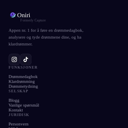
NO
Oniri
Formerly Capture
English
Français
Español
EN
FR
ES
Appen nr. 1 for å føre en drømmedagbok,
Português
Deutsch
Čeština
analysere og tyde drømmene dine, og ha
PT
DE
CS
klardrømmer.
Русский
Türkçe
Italiano
RU
TR
IT
Bahasa Indonesia
日本語
한국어
ID
JA
KO
FUNKSJONER
Polski
Nederlands
Svenska
PL
NL
SV
Drømmedagbok
Norsk
Suomi
NO
FI
Klardrømming
Drømmetydning
SELSKAP
Blogg
Vanlige spørsmål
Kontakt
JURIDISK
Personvern