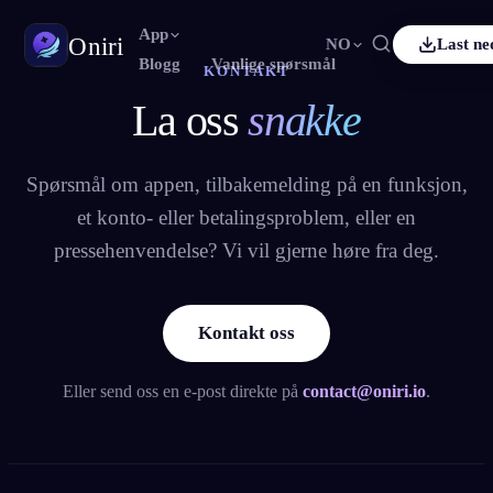
App
Oniri
NO
Last ne
Blogg
Vanlige spørsmål
KONTAKT
La oss
snakke
Français
Español
FR
ES
Drømmedagbok
Fang drømmene dine i detalj
Deutsch
Čeština
DE
CS
Spørsmål om appen, tilbakemelding på en funksjon,
Türkçe
Italiano
TR
IT
Klardrømming
et konto- eller betalingsproblem, eller en
Ta kontroll over drømmene dine
Bahasa Indonesia
한국어
ID
KO
pressehenvendelse? Vi vil gjerne høre fra deg.
Nederlands
Svenska
NL
SV
Drømmetydning
Avkod hva drømmene dine betyr
Suomi
FI
Kontakt oss
Eller send oss en e-post direkte på
contact@oniri.io
.