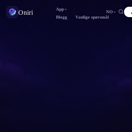
App
Oniri
NO
Blogg
Vanlige spørsmål
★
4.6
English
Français
Español
FR
ES
Drømmedagbok
Fang drømmene dine i detalj
Português
Deutsch
Čeština
DE
CS
Русский
Türkçe
Italiano
TR
IT
Klardrømming
Ta kontroll over drømmene dine
Bahasa Indonesia
日本語
한국어
ID
KO
Polski
Nederlands
Svenska
NL
SV
Drømmetydning
Avkod hva drømmene dine betyr
Norsk
Suomi
FI