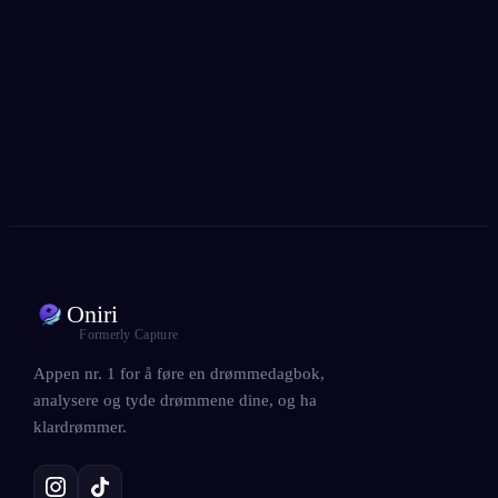
Elsket av over 300 000 drømmere
★
4.6
·
7,075
vurderinger
Oniri
Formerly Capture
Appen nr. 1 for å føre en drømmedagbok,
analysere og tyde drømmene dine, og ha
klardrømmer.