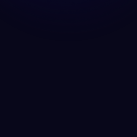
NO
English
Français
Espa
EN
FR
ES
Klarhet
Português
Deutsch
Češt
PT
DE
CS
Teknikker
Русский
Türkçe
Itali
RU
TR
IT
Baha
日本語
한국어
ID
JA
KO
Virkelighetssjekker
Den mest populære teknikken for
Polski
Nederlands
Sven
PL
NL
SV
klardrømmer
Norsk
Suomi
NO
FI
Lydsignaler
Spill av lyder i løpet av natten for
å utløse en klardrøm