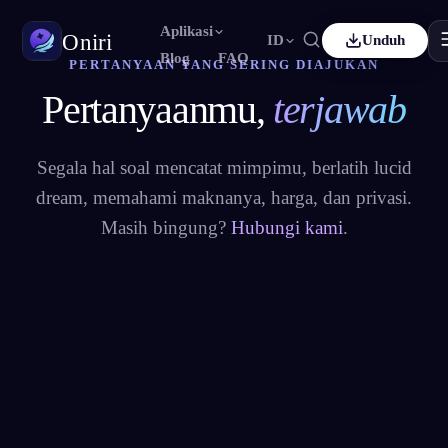
Aplikasi
Oniri
ID
Unduh
Blog
FAQ
PERTANYAAN YANG SERING DIAJUKAN
Pertanyaanmu,
terjawab
Français
Español
FR
ES
Jurnal Mimpi
Tangkap mimpimu secara detail
Deutsch
Čeština
DE
CS
Segala hal soal mencatat mimpimu, berlatih lucid
Türkçe
Italiano
TR
IT
Lucid Dream
dream, memahami maknanya, harga, dan privasi.
Kendalikan mimpimu
Bahasa Indonesia
한국어
ID
KO
Masih bingung?
Hubungi kami
.
Nederlands
Svenska
NL
SV
Makna Mimpi
Pahami makna mimpimu
Suomi
FI
Ya. Oniri gratis diunduh di iOS dan Android, dan