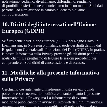
noleggiamo, cediamo, divulghiamo, diffondiamo, rendiamo
disponibili, trasferiamo né comunichiamo in alcun modo i Suoi dati
personali ad altre aziende in cambio di denaro o di altre
controprestazioni.
10. Diritti degli interessati nell'Unione
Europea (GDPR)
Se è residente nell'Unione Europea (“UE”), nel Regno Unito, in
Liechtenstein, in Norvegia o in Islanda, gode dei diritti definiti dal
Regolamento Generale sulla Protezione dei Dati (GDPR). In pratica,
la nostra Informativa sulla Privacy prevede già tali diritti per tutti i
nostri clienti. La preghiamo di leggere le sezioni precedenti per
comprendere i Suoi diritti di cancellazione e di accesso.
11. Modifiche alla presente Informativa
sulla Privacy
Cerchiamo costantemente di migliorare i nostri servizi, quindi
potrebbe essere necessario modificare di tanto in tanto la presente
Informativa sulla Privacy, ma La informeremo di eventuali
modifiche pubblicando un avviso sul sito web di Oniri, inviandoLe
un'email o con altri mezzi. La preghiamo di notare che, qualora