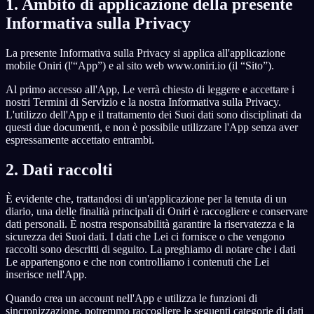
1. Ambito di applicazione della presente
Informativa sulla Privacy
IT
La presente Informativa sulla Privacy si applica all'applicazione
mobile Oniri (l'“App”) e al sito web www.oniri.io (il “Sito”).
English
Français
Español
EN
FR
ES
Al primo accesso all'App, Le verrà chiesto di leggere e accettare i
Português
Deutsch
Čeština
PT
DE
CS
nostri Termini di Servizio e la nostra Informativa sulla Privacy.
L'utilizzo dell'App e il trattamento dei Suoi dati sono disciplinati da
Русский
Türkçe
Italiano
RU
TR
IT
questi due documenti, e non è possibile utilizzare l'App senza aver
espressamente accettato entrambi.
Bahasa Indonesia
日本語
한국어
ID
JA
KO
2. Dati raccolti
Polski
Nederlands
Svenska
PL
NL
SV
Norsk
Suomi
NO
FI
È evidente che, trattandosi di un'applicazione per la tenuta di un
diario, una delle finalità principali di Oniri è raccogliere e conservare
dati personali. È nostra responsabilità garantire la riservatezza e la
sicurezza dei Suoi dati. I dati che Lei ci fornisce o che vengono
raccolti sono descritti di seguito. La preghiamo di notare che i dati
Le appartengono e che non controlliamo i contenuti che Lei
inserisce nell'App.
Quando crea un account nell'App e utilizza le funzioni di
sincronizzazione, potremmo raccogliere le seguenti categorie di dati