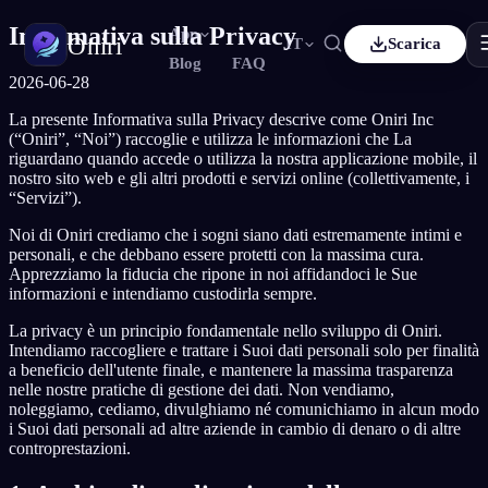
Informativa sulla Privacy
App
Oniri
IT
Scarica
Blog
FAQ
2026-06-28
Français
Español
FR
ES
La presente Informativa sulla Privacy descrive come Oniri Inc
Diario dei sogni
(“Oniri”, “Noi”) raccoglie e utilizza le informazioni che La
Cattura i tuoi sogni nei dettagli
Deutsch
Čeština
DE
CS
riguardano quando accede o utilizza la nostra applicazione mobile, il
nostro sito web e gli altri prodotti e servizi online (collettivamente, i
Türkçe
Italiano
TR
IT
“Servizi”).
Sogni lucidi
Prendi il controllo dei tuoi sogni
Bahasa Indonesia
한국어
ID
KO
Noi di Oniri crediamo che i sogni siano dati estremamente intimi e
personali, e che debbano essere protetti con la massima cura.
Nederlands
Svenska
NL
SV
Apprezziamo la fiducia che ripone in noi affidandoci le Sue
Significato dei sogni
informazioni e intendiamo custodirla sempre.
Decodifica il significato dei tuoi sogni
Suomi
FI
La privacy è un principio fondamentale nello sviluppo di Oniri.
Intendiamo raccogliere e trattare i Suoi dati personali solo per finalità
a beneficio dell'utente finale, e mantenere la massima trasparenza
nelle nostre pratiche di gestione dei dati. Non vendiamo,
noleggiamo, cediamo, divulghiamo né comunichiamo in alcun modo
i Suoi dati personali ad altre aziende in cambio di denaro o di altre
controprestazioni.