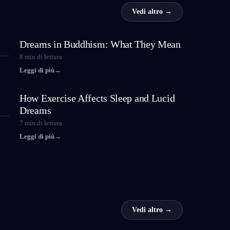
Vedi altro →
Dreams in Buddhism: What They Mean
8
min di lettura
Leggi di più
→
How Exercise Affects Sleep and Lucid
Dreams
7
min di lettura
Leggi di più
→
Vedi altro →