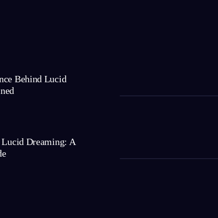
nce Behind Lucid
ined
r Lucid Dreaming: A
de