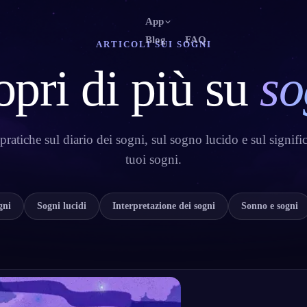
App
Blog
FAQ
ARTICOLI SUI SOGNI
pri di più su
so
English
Fra
EN
FR
Português
Deu
PT
DE
Русский
Tür
RU
TR
ratiche sul diario dei sogni, sul sogno lucido e sul signifi
日本語
한
JA
KO
tuoi sogni.
Polski
Ned
PL
NL
Norsk
Suo
NO
FI
gni
Sogni lucidi
Interpretazione dei sogni
Sonno e sogni