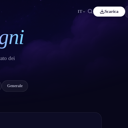
IT
Scarica
gni
nçais
Español
ES
tsch
Čeština
CS
kçe
Italiano
IT
cato dei
Bahasa Indonesia
국어
ID
erlands
Svenska
SV
mi
Generale