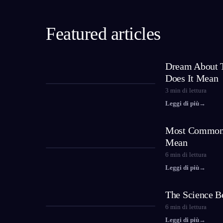
Featured articles
Dream About T
Does It Mean
3
min di lettura
Leggi di più
→
Most Common
Mean
6
min di lettura
Leggi di più
→
The Science B
6
min di lettura
Leggi di più
→