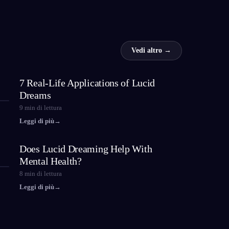
Vedi altro →
7 Real-Life Applications of Lucid
Dreams
9
min di lettura
Leggi di più
→
Does Lucid Dreaming Help With
Mental Health?
8
min di lettura
Leggi di più
→