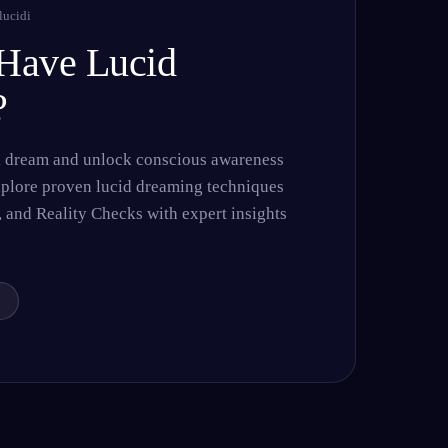
lucidi
Have Lucid
?
Français
Español
FR
ES
Deutsch
Čeština
DE
CS
d dream and unlock conscious awareness
Türkçe
Italiano
TR
IT
xplore proven lucid dreaming techniques
Bahasa Indonesia
한국어
ID
KO
and Reality Checks with expert insights
Nederlands
Svenska
NL
SV
Suomi
FI