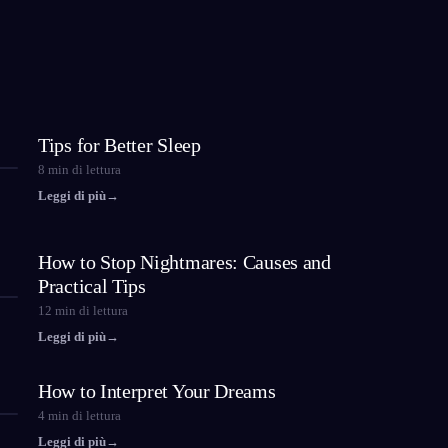
Tips for Better Sleep
8
min di lettura
Leggi di più
→
How to Stop Nightmares: Causes and
Practical Tips
12
min di lettura
Leggi di più
→
How to Interpret Your Dreams
4
min di lettura
Leggi di più
→