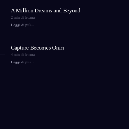
A Million Dreams and Beyond
2
min di lettura
Leggi di più
→
Capture Becomes Oniri
4
min di lettura
Leggi di più
→