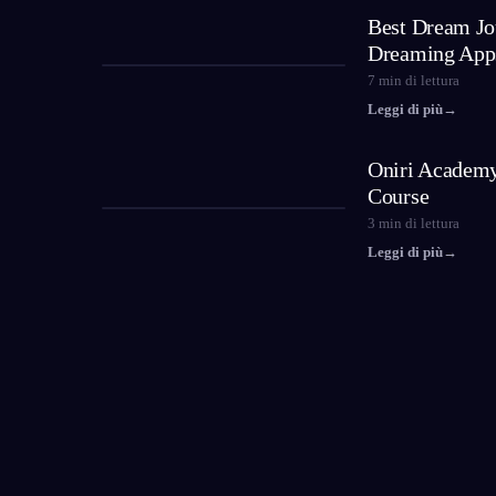
Best Dream Jo
Dreaming App
7
min di lettura
Leggi di più
→
Oniri Academy
Course
3
min di lettura
Leggi di più
→