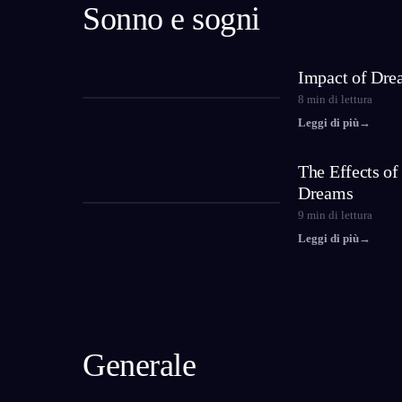
Sonno e sogni
Impact of Dre
8
min di lettura
Leggi di più
→
The Effects o
Dreams
9
min di lettura
Leggi di più
→
Generale