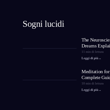
Sogni lucidi
The Neuroscie
Dreams Expla
11
min di lettura
Leggi di più
→
Meditation fo
Complete Gui
10
min di lettura
Leggi di più
→