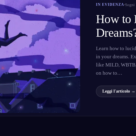
Sogni 
IN EVIDENZA
How to 
Dreams
English
EN
Português
PT
Learn how to luci
Русский
RU
in your dreams. E
日本語
JA
like MILD, WBTB, 
on how to…
Polski
PL
Norsk
NO
Leggi l'articolo →