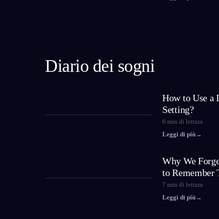
Diario dei sogni
How to Use a 
Setting?
6
min di lettura
Leggi di più
→
Why We Forge
to Remember
7
min di lettura
Leggi di più
→