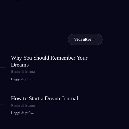
Vedi altro →
Why You Should Remember Your
Dreams
6
min di lettura
Leggi di più
→
How to Start a Dream Journal
6
min di lettura
Leggi di più
→