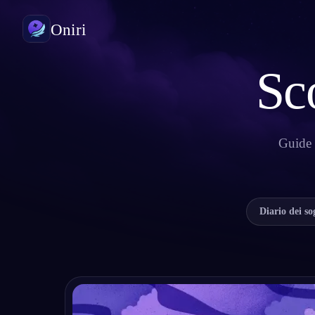
Oniri
Sco
Diario dei sogni
Cattura i tuoi sogni nei dettagli
Sogni lucidi
Guide p
Prendi il controllo dei tuoi sogni
Significato dei sogni
Decodifica il significato dei tuoi sogni
Diario dei so