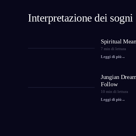
Interpretazione dei sogni
Spiritual Mea
7
min di lettura
Leggi di più
→
Jungian Dream 
Follow
10
min di lettura
Leggi di più
→