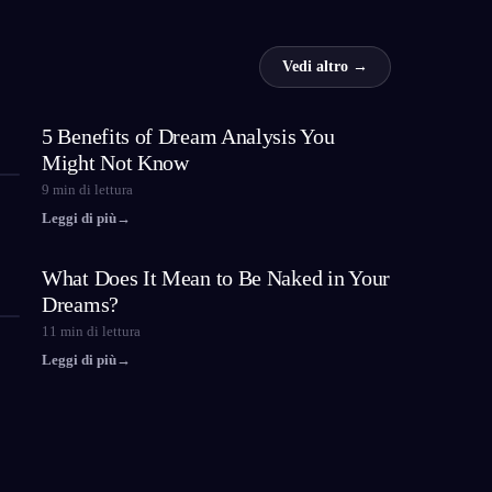
Vedi altro →
5 Benefits of Dream Analysis You
Might Not Know
9
min di lettura
Leggi di più
→
What Does It Mean to Be Naked in Your
Dreams?
11
min di lettura
Leggi di più
→