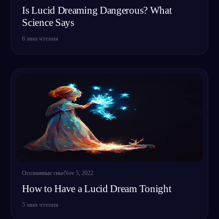
Is Lucid Dreaming Dangerous? What
Science Says
6
мин чтения
Осознанные сны
Nov 5, 2022
How to Have a Lucid Dream Tonight
5
мин чтения