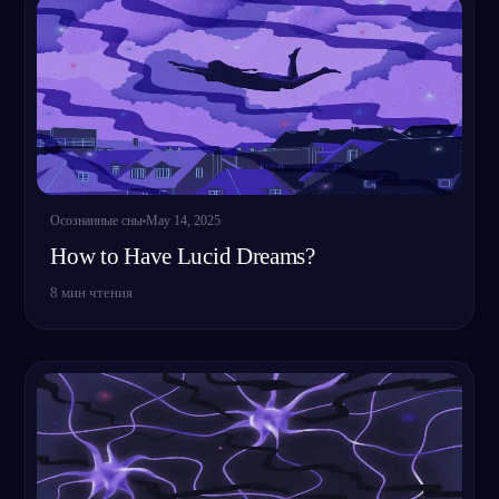
RU
English
Français
Espa
EN
FR
ES
Português
Deutsch
Češt
PT
DE
CS
Русский
Türkçe
Itali
RU
TR
IT
Осознанные сны
May 14, 2025
Baha
日本語
한국어
ID
JA
KO
How to Have Lucid Dreams?
Polski
Nederlands
Sven
PL
NL
SV
8
мин чтения
Norsk
Suomi
NO
FI