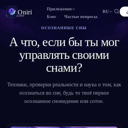
Приложение
Oniri
RU
Oniri
›
Блог
Блог
Частые вопросы
ОСОЗНАННЫЕ СНЫ
English
Français
Español
FR
ES
Дневник снов
А что, если бы ты мог
Фиксируй сны в деталях
Português
Deutsch
Čeština
DE
CS
Русский
Türkçe
Italiano
управлять своими
TR
IT
Осознанные сновидения
Возьми контроль над снами
Bahasa Indonesia
日本語
한국어
ID
KO
снами?
Polski
Nederlands
Svenska
NL
SV
Значение снов
Расшифруй, что значат твои сны
Norsk
Suomi
FI
Техники, проверки реальности и наука о том, как
осознаться во сне, будь то твоё первое
осознанное сновидение или сотое.