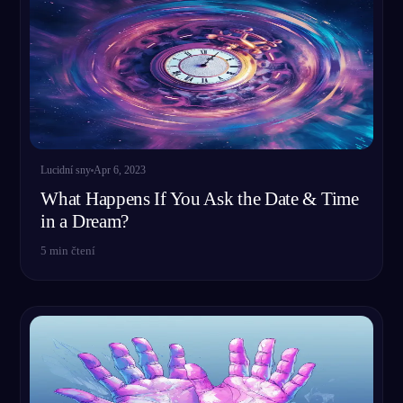
Lucidní sny
Apr 6, 2023
What Happens If You Ask the Date & Time
in a Dream?
5
min čtení