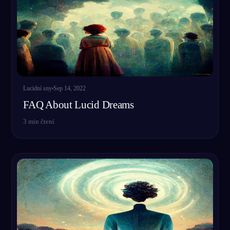
Lucidní sny
Sep 14, 2022
FAQ About Lucid Dreams
3
min čtení