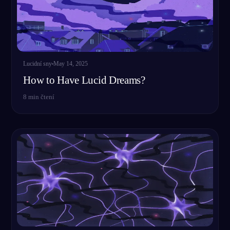
CS
English
Français
Espa
EN
FR
ES
Lucidní sny
May 14, 2025
Português
Deutsch
Češt
PT
DE
CS
How to Have Lucid Dreams?
Русский
Türkçe
Itali
RU
TR
IT
8
min čtení
Baha
日本語
한국어
ID
JA
KO
Polski
Nederlands
Sven
PL
NL
SV
Norsk
Suomi
NO
FI