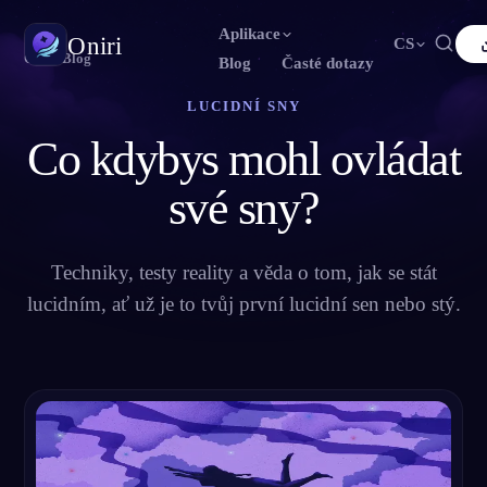
Aplikace
Oniri
CS
Oniri
›
Blog
Blog
Časté dotazy
LUCIDNÍ SNY
English
Français
Español
FR
ES
Deník snů
Co kdybys mohl ovládat
Zachyť své sny do detailu
Português
Deutsch
Čeština
DE
CS
Русский
Türkçe
Italiano
TR
své sny?
IT
Lucidní snění
Převezmi kontrolu nad svými sny
Bahasa Indonesia
日本語
한국어
ID
KO
Polski
Techniky, testy reality a věda o tom, jak se stát
Nederlands
Svenska
NL
SV
Význam snů
Rozlušti, co tvé sny znamenají
lucidním, ať už je to tvůj první lucidní sen nebo stý.
Norsk
Suomi
FI