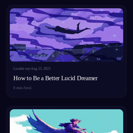
Lucidní sny
Aug 23, 2023
How to Be a Better Lucid Dreamer
6
min čtení