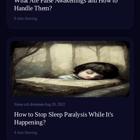
What Are False Awakenings and How to
Handle Them?
9
min läsning
Sömn och drömmar
Aug 20, 2022
How to Stop Sleep Paralysis While It's
Happening?
4
min läsning