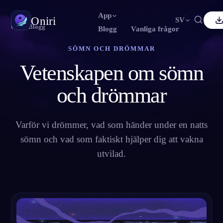
App
Oniri
SV
Oniri
›
Blogg
Blogg
Vanliga frågor
SÖMN OCH DRÖMMAR
nglish
Français
Español
FR
ES
Drömdagbok
Vetenskapen om sömn
Fånga dina drömmar i detalj
ortuguês
Deutsch
Čeština
DE
CS
усский
Türkçe
Italiano
TR
och drömmar
IT
Klardrömmar
Ta kontroll över dina drömmar
Bahasa Indonesia
日本語
한국어
ID
KO
olski
Varför vi drömmer, vad som händer under en natts
Nederlands
Svenska
NL
SV
Drömtydning
Avkoda vad dina drömmar betyder
sömn och vad som faktiskt hjälper dig att vakna
orsk
Suomi
FI
utvilad.