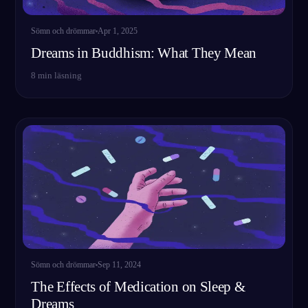
Sömn och drömmar
Apr 1, 2025
Dreams in Buddhism: What They Mean
8
min läsning
Sömn och drömmar
Sep 11, 2024
The Effects of Medication on Sleep &
Dreams