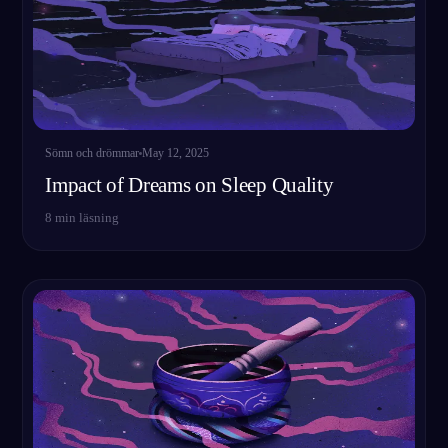
SV
English
Français
Espa
EN
FR
ES
Português
Deutsch
Češt
PT
DE
CS
Sömn och drömmar
May 12, 2025
Русский
Türkçe
Itali
RU
TR
IT
Impact of Dreams on Sleep Quality
Baha
日本語
한국어
ID
JA
KO
8
min läsning
Polski
Nederlands
Sven
PL
NL
SV
Norsk
Suomi
NO
FI